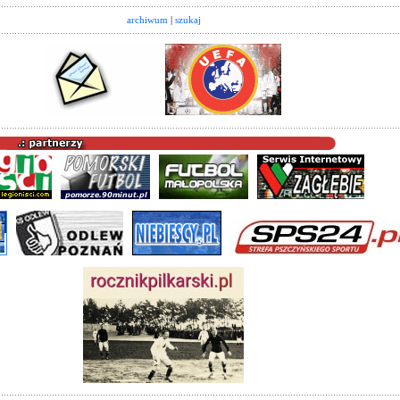
archiwum
|
szukaj