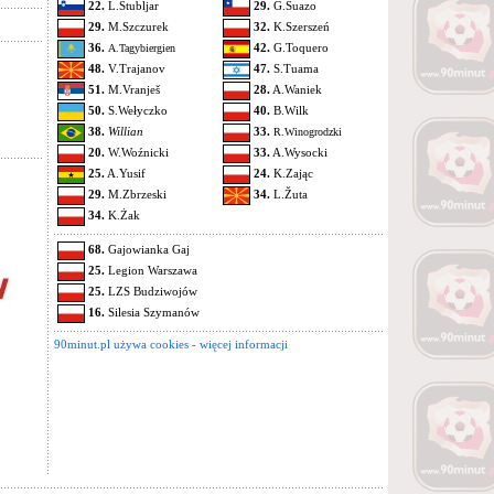
22.
L.Štubljar
29.
G.Suazo
29.
M.Szczurek
32.
K.Szerszeń
36.
42.
G.Toquero
A.Tagybiergien
48.
V.Trajanov
47.
S.Tuama
51.
M.Vranješ
28.
A.Waniek
50.
S.Wełyczko
40.
B.Wilk
38.
Willian
33.
R.Winogrodzki
20.
W.Woźnicki
33.
A.Wysocki
25.
A.Yusif
24.
K.Zając
29.
M.Zbrzeski
34.
L.Žuta
34.
K.Żak
68.
Gajowianka Gaj
25.
Legion Warszawa
25.
LZS Budziwojów
16.
Silesia Szymanów
90minut.pl używa cookies - więcej informacji