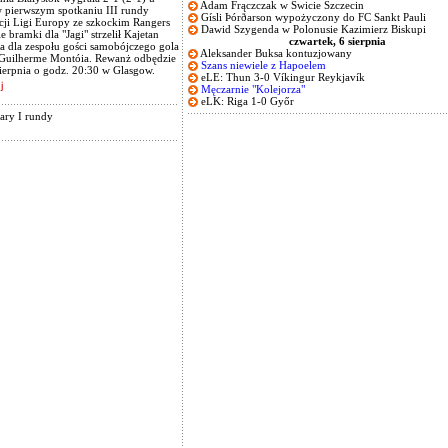
Adam Frączczak w Świcie Szczecin
w pierwszym spotkaniu III rundy
Gísli Þórðarson wypożyczony do FC Sankt Pauli
cji Ligi Europy ze szkockim Rangers
Dawid Szygenda w Polonusie Kazimierz Biskupi
e bramki dla "Jagi" strzelił Kajetan
czwartek, 6 sierpnia
a dla zespołu gości samobójczego gola
Aleksander Buksa kontuzjowany
ł Guilherme Montóia. Rewanż odbędzie
Szans niewiele z Hapoelem
sierpnia o godz. 20:30 w Glasgow.
eLE: Thun 3-0 Víkingur Reykjavík
Męczarnie "Kolejorza"
eLK: Riga 1-0 Győr
ary I rundy