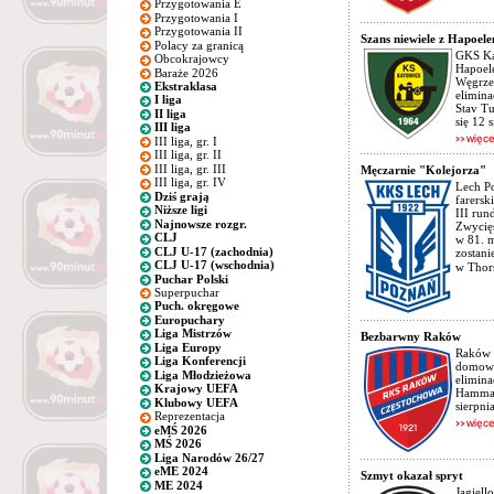
Przygotowania E
Przygotowania I
Przygotowania II
Szans niewiele z Hapoel
Polacy za granicą
GKS Kat
Obcokrajowcy
Hapoel
Baraże 2026
Węgrze
Ekstraklasa
elimina
I liga
Stav Tu
II liga
się 12 
III liga
III liga, gr. I
III liga, gr. II
III liga, gr. III
Męczarnie "Kolejorza"
III liga, gr. IV
Lech Po
Dziś grają
farers
Niższe ligi
III run
Najnowsze rozgr.
Zwycięs
CLJ
w 81. 
CLJ U-17 (zachodnia)
zostani
CLJ U-17 (wschodnia)
w Thor
Puchar Polski
Superpuchar
Puch. okręgowe
Europuchary
Liga Mistrzów
Bezbarwny Raków
Liga Europy
Raków 
Liga Konferencji
domowy
Liga Młodzieżowa
elimina
Krajowy UEFA
Hammar
Klubowy UEFA
sierpni
Reprezentacja
eMŚ 2026
MŚ 2026
Liga Narodów 26/27
eME 2024
Szmyt okazał spryt
ME 2024
Jagiell