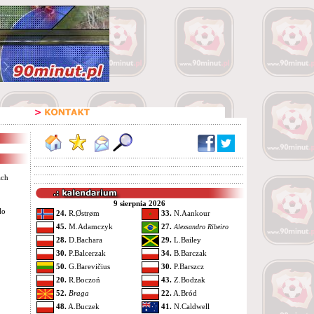
ach
9 sierpnia 2026
lo
24.
R.Østrøm
33.
N.Aankour
45.
M.Adamczyk
27.
Alexsandro Ribeiro
28.
D.Bachara
29.
L.Bailey
30.
P.Balcerzak
34.
B.Barczak
50.
G.Barevičius
30.
P.Barszcz
20.
R.Boczoń
43.
Z.Bodzak
52.
Braga
22.
A.Bród
48.
A.Buczek
41.
N.Caldwell