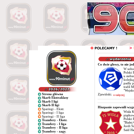
Co dwie głowy, to nie je
W sobo
Polski 
u siebi
kolejką
padły p
trafił M
"Wojsk
Strona główna
Zjawiński.
Skarb Ekstraklasy
Skarb I ligi
Skarb II ligi
Hiszpanie zapewnili wyg
Sparingi - Ekstr.
Wisła K
Sparingi - I liga
piątko
Sparingi - II liga
Polski 
Transfery - Ekstr.
"Białej
Transfery - I liga
Jordi S
Transfery - II liga
Saïd H
Transfery - zagr.