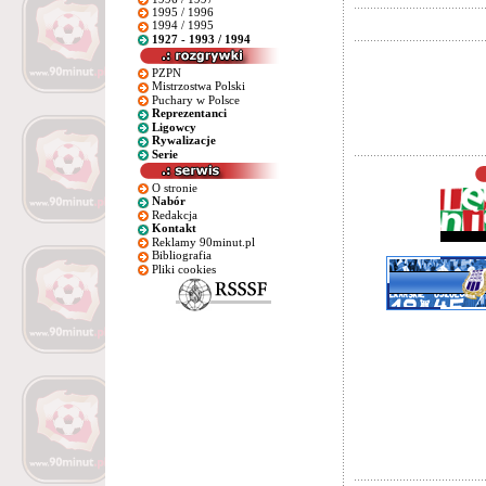
1995 / 1996
1994 / 1995
1927 - 1993 / 1994
PZPN
Mistrzostwa Polski
Puchary w Polsce
Reprezentanci
Ligowcy
Rywalizacje
Serie
O stronie
Nabór
Redakcja
Kontakt
Reklamy 90minut.pl
Bibliografia
Pliki cookies