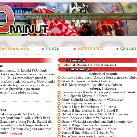
Radomiak Radom
1-1
AEL (Limassol)
dna
tnim meczu 3. kolejki PKO Bank
niedziela, 9 sierpnia
Ekstraklasy Korona Kielce zremisowała
Byli zawodnicy Lechii Zielona Góra w nowych klub
e 1-1 (0-1) z prowadzącą przed tą
Jakub Bonkowski w Noteci Gębice
 w tabeli Legią Warszawa. Obie bramki
eLE: Mecz Rangers - Jagiellonia w Polsacie
o strzałach głową - dla gospodarzy
sobota, 8 sierpnia
ariusz Stępiński, a po stronie
Pierwszy mecz Karola Borysa po powrocie do Wester
owych" gola zdobył Łukasz
LMk: Spartak Myjava 2-4 Czarni
Jakub Zieliński zadebiutował w Wolfsburgu
Co dwie głowy, to nie jedna
Betclic I liga: Podbeskidzie 2-2 Lechia
raną
Betclic II liga: Lechia Z. G. 6-1 Sokół K.
raków wygrała 2-1 (2-1) w
Debiut Oliwiera Zycha w Vitória SC Guimarães
wym spotkaniu 3. kolejki PKO Bank
Karol Borys w kadrze KVC Westerlo
Ekstraklasy z Wisłą Płock. Bramki dla
Gustaw Wodzicki zawodnikiem Unii Skierniewice
 Gwiazdy" zdobyli Ángel Rodado i
Betclic II liga: Zawisza 1-0 Resovia
ánchez. Trafienie dla gości zanotował
PKO BP Ekstraklasa: Pogoń 3-1 Motor
Betclic II liga: Rekord 3-1 Stal St. W.
amulic.
Tamar Svetlin na testach medycznych