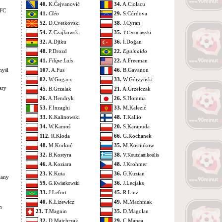
40.
K.Čejvanović
34.
A.Ciolacu
.FC
41.
Cléo
29.
S.Córdova
52.
D.Cvetkovski
38.
J.Cyran
54.
Z.Czajkowski
35.
T.Czerniawski
32.
A.Djiku
36.
İ.Doğan
48.
P.Drozd
22.
Eguinaldo
41.
Filipe Luís
22.
A.Freeman
myśl
107.
A.Fus
46.
B.Gavanon
82.
W.Gogacz
33.
W.Górzyński
ary
45.
B.Grzelak
21.
A.Grzelczak
26.
A.Hendryk
26.
S.Homma
53.
F.Inzaghi
33.
M.Kalezić
33.
K.Kalinowski
48.
T.Kallio
34.
W.Kamoś
20.
S.Karapuda
112.
R.Kłoda
66.
G.Kochanek
48.
M.Korkuć
35.
M.Kostiukow
32.
B.Kostyra
38.
V.Koutsianikoúlis
46.
A.Koziara
48.
J.Krohmer
23.
K.Kuta
36.
G.Kuzian
łany
59.
36.
J.Lecjaks
G.Kwiatkowski
33.
J.Lefort
45.
R.Linz
40.
K.Lizewicz
49.
M.Machniak
m
23.
T.Magnin
35.
D.Magolan
32.
D.Majchrzak
29.
C.Manea