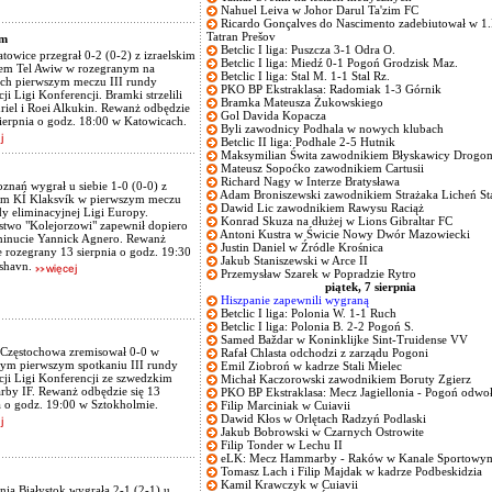
Nahuel Leiva w Johor Darul Ta'zim FC
Ricardo Gonçalves do Nascimento zadebiutował w 1
Tatran Prešov
em
Betclic I liga: Puszcza 3-1 Odra O.
owice przegrał 0-2 (0-2) z izraelskim
Betclic I liga: Miedź 0-1 Pogoń Grodzisk Maz.
em Tel Awiw w rozegranym na
Betclic I liga: Stal M. 1-1 Stal Rz.
ch pierwszym meczu III rundy
PKO BP Ekstraklasa: Radomiak 1-3 Górnik
cji Ligi Konferencji. Bramki strzelili
Bramka Mateusza Żukowskiego
riel i Roei Alkukin. Rewanż odbędzie
Gol Davida Kopacza
sierpnia o godz. 18:00 w Katowicach.
Byli zawodnicy Podhala w nowych klubach
Betclic II liga: Podhale 2-5 Hutnik
Maksymilian Świta zawodnikiem Błyskawicy Drogo
Mateusz Sopoćko zawodnikiem Cartusii
Richard Nagy w Interze Bratysława
znań wygrał u siebie 1-0 (0-0) z
Adam Broniszewski zawodnikiem Strażaka Licheń St
kim KÍ Klaksvík w pierwszym meczu
Dawid Lic zawodnikiem Rawysu Raciąż
dy eliminacyjnej Ligi Europy.
Konrad Skuza na dłużej w Lions Gibraltar FC
two "Kolejorzowi" zapewnił dopiero
Antoni Kustra w Świcie Nowy Dwór Mazowiecki
minucie Yannick Agnero. Rewanż
Justin Daniel w Źródle Krośnica
e rozegrany 13 sierpnia o godz. 19:30
Jakub Staniszewski w Arce II
shavn.
Przemysław Szarek w Popradzie Rytro
piątek, 7 sierpnia
Hiszpanie zapewnili wygraną
Betclic I liga: Polonia W. 1-1 Ruch
Betclic I liga: Polonia B. 2-2 Pogoń S.
Samed Baždar w Koninklijke Sint-Truidense VV
Częstochowa zremisował 0-0 w
Rafał Chlasta odchodzi z zarządu Pogoni
m pierwszym spotkaniu III rundy
Emil Ziobroń w kadrze Stali Mielec
cji Ligi Konferencji ze szwedzkim
Michał Kaczorowski zawodnikiem Boruty Zgierz
by IF. Rewanż odbędzie się 13
PKO BP Ekstraklasa: Mecz Jagiellonia - Pogoń odwo
a o godz. 19:00 w Sztokholmie.
Filip Marciniak w Cuiavii
Dawid Kłos w Orlętach Radzyń Podlaski
Jakub Bobrowski w Czarnych Ostrowite
Filip Tonder w Lechu II
eLK: Mecz Hammarby - Raków w Kanale Sportowy
Tomasz Lach i Filip Majdak w kadrze Podbeskidzia
Kamil Krawczyk w Cuiavii
onia Białystok wygrała 2-1 (2-1) u