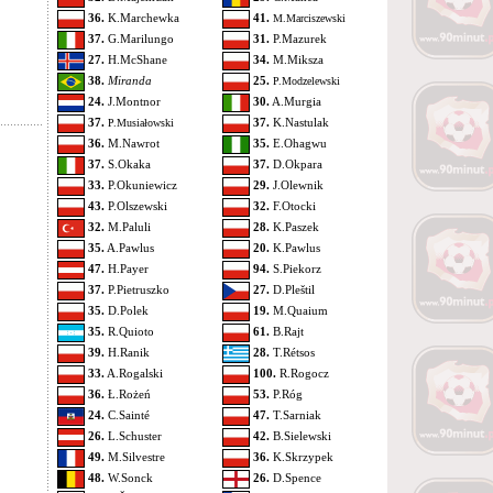
36.
K.Marchewka
41.
M.Marciszewski
37.
G.Marilungo
31.
P.Mazurek
27.
H.McShane
34.
M.Miksza
38.
Miranda
25.
P.Modzelewski
24.
J.Montnor
30.
A.Murgia
37.
37.
K.Nastulak
P.Musiałowski
36.
M.Nawrot
35.
E.Ohagwu
37.
S.Okaka
37.
D.Okpara
33.
P.Okuniewicz
29.
J.Olewnik
43.
P.Olszewski
32.
F.Otocki
32.
M.Paluli
28.
K.Paszek
35.
A.Pawlus
20.
K.Pawlus
47.
H.Payer
94.
S.Piekorz
37.
P.Pietruszko
27.
D.Pleštil
35.
D.Polek
19.
M.Quaium
35.
R.Quioto
61.
B.Rajt
39.
H.Ranik
28.
T.Rétsos
33.
A.Rogalski
100.
R.Rogocz
36.
Ł.Rożeń
53.
P.Róg
24.
C.Sainté
47.
T.Sarniak
26.
L.Schuster
42.
B.Sielewski
49.
M.Silvestre
36.
K.Skrzypek
48.
W.Sonck
26.
D.Spence